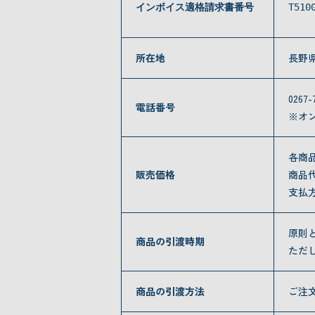
インボイス適格請求書番号
T510
所在地
長野
0267-
電話番号
※オ
各商
販売価格
商品
支払
原則
商品の引渡時期
ただ
商品の引渡方法
ご注