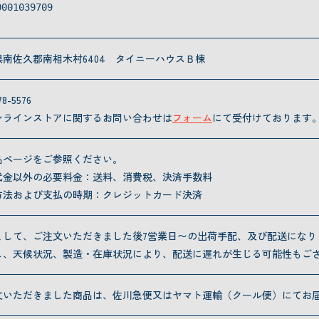
0001039709
県南佐久郡南相木村6404 タイニーハウスＢ棟
78-5576
ンラインストアに関するお問い合わせは
フォーム
にて受付けております
品ページをご参照ください。
代金以外の必要料金：送料、消費税、決済手数料
方法および支払の時期：クレジットカード決済
として、ご注文いただきました後7営業日〜の出荷手配、及び配送になり
し、天候状況、製造・在庫状況により、配送に遅れが生じる可能性もご
文いただきました商品は、佐川急便又はヤマト運輸（クール便）にてお